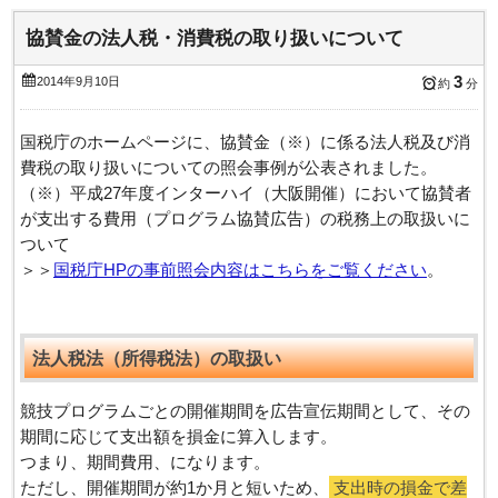
協賛金の法人税・消費税の取り扱いについて
3
2014年9月10日
約
分
国税庁のホームページに、協賛金（※）に係る法人税及び消
費税の取り扱いについての照会事例が公表されました。
（※）平成27年度インターハイ（大阪開催）において協賛者
が支出する費用（プログラム協賛広告）の税務上の取扱いに
ついて
＞＞
国税庁HPの事前照会内容はこちらをご覧ください
。
法人税法（所得税法）の取扱い
競技プログラムごとの開催期間を広告宣伝期間として、その
期間に応じて支出額を損金に算入します。
つまり、期間費用、になります。
ただし、開催期間が約1か月と短いため、
支出時の損金で差