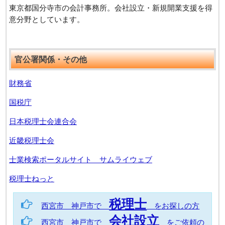
東京都国分寺市の会計事務所。会社設立・新規開業支援を得
意分野としています。
官公署関係・その他
財務省
国税庁
日本税理士会連合会
近畿税理士会
士業検索ポータルサイト サムライウェブ
税理士ねっと
税理士
西宮市 神戸市で
をお探しの方
会社設立
西宮市 神戸市で
をご依頼の