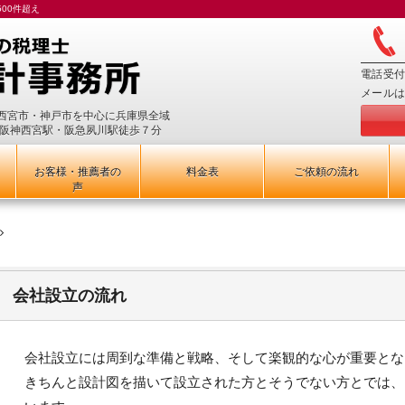
00件超え
電話受付
メールは
西宮市・神戸市を中心に兵庫県全域
、阪神西宮駅・阪急夙川駅徒歩７分
お客様・推薦者の
料金表
ご依頼の流れ
声
会社設立の流れ
会社設立には周到な準備と戦略、そして楽観的な心が重要とな
きちんと設計図を描いて設立された方とそうでない方とでは、