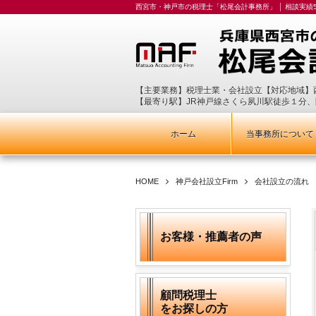
西宮市・神戸市の税理士「松尾会計事務所」 │ 相談実績5
【主要業務】税理士業・会社設立【対応地域】
【最寄り駅】JR神戸線さくら夙川駅徒歩１分
ホーム
当事務所について
HOME
神戸会社設立Firm
会社設立の流れ
お客様・推薦者の声
顧問税理士
をお探しの方