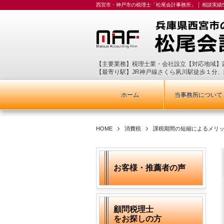
西宮市・神戸市の税理士「松尾会計事務所」 │ 相談実績5
【主要業務】税理士業・会社設立【対応地域】
【最寄り駅】JR神戸線さくら夙川駅徒歩１分
ホーム
当事務所について
HOME
消費税
課税期間の短縮によるメリ
お客様・推薦者の声
顧問税理士
をお探しの方