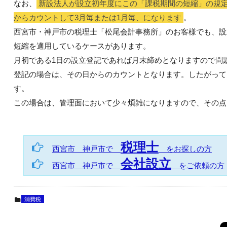
なお、
新設法人が設立初年度にこの「課税期間の短縮」の規
からカウントして3月毎または1月毎、になります
。
西宮市・神戸市の税理士「松尾会計事務所」のお客様でも、設
短縮を適用しているケースがあります。
月初である1日の設立登記であれば月末締めとなりますので問
登記の場合は、その日からのカウントとなります。したがって
す。
この場合は、管理面において少々煩雑になりますので、その点
税理士
西宮市 神戸市で
をお探しの方
会社設立
西宮市 神戸市で
をご依頼の方
消費税