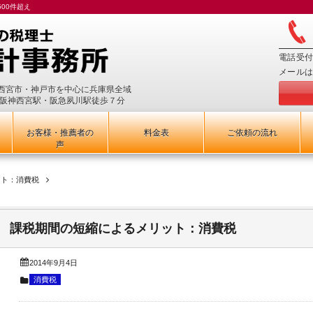
00件超え
電話受付
メールは
西宮市・神戸市を中心に兵庫県全域
、阪神西宮駅・阪急夙川駅徒歩７分
お客様・推薦者の
料金表
ご依頼の流れ
声
ット：消費税
課税期間の短縮によるメリット：消費税
2014年9月4日
消費税