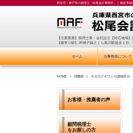
西宮市・神戸市の税理士「松尾会計事務所」 │ 相談実績5
【主要業務】税理士業・会社設立【対応地域】
【最寄り駅】JR神戸線さくら夙川駅徒歩１分
ホーム
当事務所について
HOME
消費税
カタログギフトの課税区分
お客様・推薦者の声
顧問税理士
をお探しの方