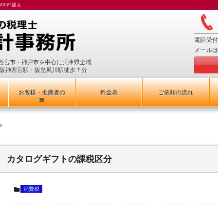
00件超え
電話受付
メールは
西宮市・神戸市を中心に兵庫県全域
、阪神西宮駅・阪急夙川駅徒歩７分
お客様・推薦者の
料金表
ご依頼の流れ
声
カタログギフトの課税区分
消費税