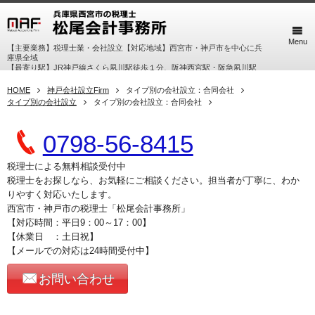
Menu
【主要業務】税理士業・会社設立【対応地域】西宮市・神戸市を中心に兵
庫県全域
【最寄り駅】JR神戸線さくら夙川駅徒歩１分、阪神西宮駅・阪急夙川駅
徒歩７分
HOME
神戸会社設立Firm
タイプ別の会社設立：合同会社
タイプ別の会社設立
タイプ別の会社設立：合同会社
0798-56-8415
税理士による無料相談受付中
税理士をお探しなら、お気軽にご相談ください。担当者が丁寧に、わか
りやすく対応いたします。
西宮市・神戸市の税理士「松尾会計事務所」
【対応時間：平日9：00～17：00】
【休業日 ：土日祝】
【メールでの対応は24時間受付中】
お問い合わせ